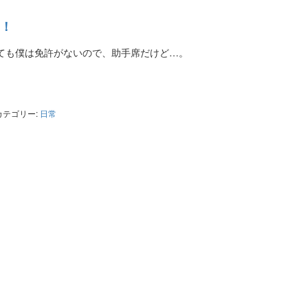
！
ても僕は免許がないので、助手席だけど…。
ter
共
有
カテゴリー:
日常