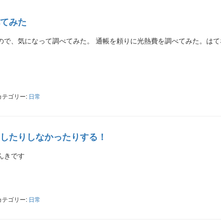
てみた
ので、気になって調べてみた。 通帳を頼りに光熱費を調べてみた。はて
ter
共
有
カテゴリー:
日常
したりしなかったりする！
んきです
ter
共
有
カテゴリー:
日常