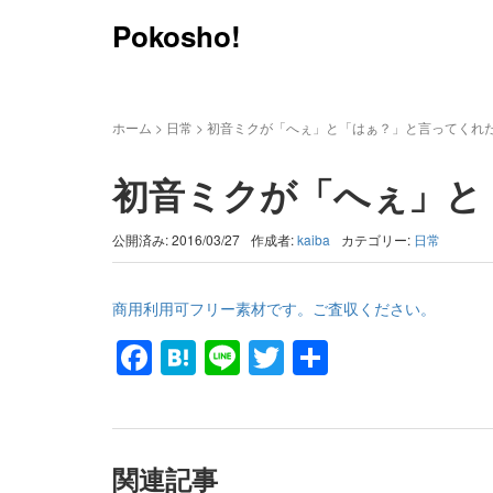
Pokosho!
ホーム
>
日常
>
初音ミクが「へぇ」と「はぁ？」と言ってくれ
初音ミクが「へぇ」と
公開済み: 2016/03/27
作成者:
kaiba
カテゴリー:
日常
商用利用可フリー素材です。ご査収ください。
Facebook
Hatena
Line
Twitter
共
有
関連記事