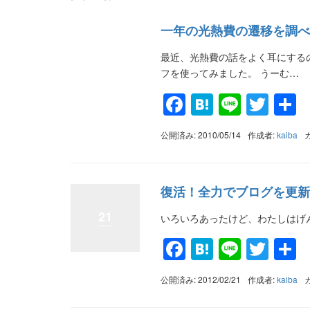
一年の光熱費の遷移を調べ
最近、光熱費の話をよく耳にする
フを使ってみました。 うーむ…
Facebook
Hatena
Line
Twit
公開済み: 2010/05/14
作成者:
kaiba
復活！全力でブログを更新
21
いろいろあったけど、わたしはげ
Facebook
Hatena
Line
Twit
公開済み: 2012/02/21
作成者:
kaiba