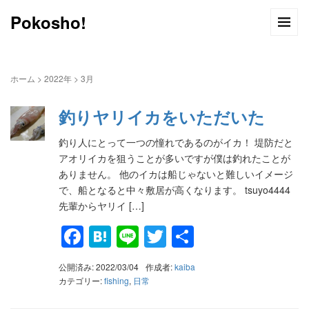
Pokosho!
ホーム
>
2022年
>
3月
釣りヤリイカをいただいた
釣り人にとって一つの憧れであるのがイカ！ 堤防だと
アオリイカを狙うことが多いですが僕は釣れたことが
ありません。 他のイカは船じゃないと難しいイメージ
で、船となると中々敷居が高くなります。 tsuyo4444
先輩からヤリイ […]
Facebook
Hatena
Line
Twitter
共
有
公開済み: 2022/03/04
作成者:
kaiba
カテゴリー:
fishing
,
日常