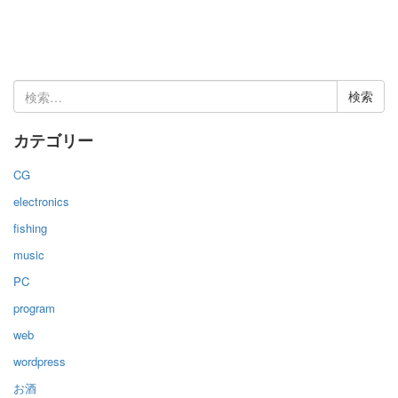
検
索:
カテゴリー
CG
electronics
fishing
music
PC
program
web
wordpress
お酒