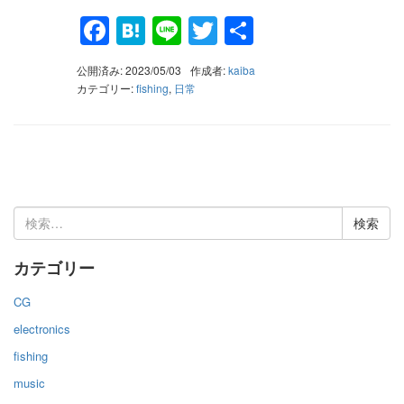
Facebook
Hatena
Line
Twitter
共
有
公開済み: 2023/05/03
作成者:
kaiba
カテゴリー:
fishing
,
日常
検
索:
カテゴリー
CG
electronics
fishing
music