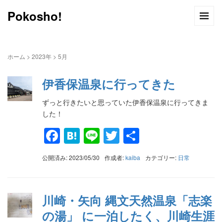
Pokosho!
ホーム
>
2023年
>
5月
伊香保温泉に行ってきた
ずっと行きたいと思っていた伊香保温泉に行ってきま
した！
Facebook
Hatena
Line
Twitter
共
有
公開済み: 2023/05/30
作成者:
kaiba
カテゴリー:
日常
川崎・矢向 縄文天然温泉「志楽
の湯」 に一泊したく、川崎生涯