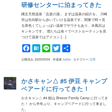
研修センターに泊まってきた
縄文天然温泉「志楽の湯」 まずは温泉の紹介を。 川崎
市は矢向駅から歩いていける温泉です。関東で時々見
る茶色くてしょっぱい温泉でサウナもあり、水風呂は
キンキンです。 僕たちは各々でベストルーティンを見
つけて温泉ではアイコン […]
Facebook
Hatena
Line
Twitter
共
有
公開済み: 2023/05/04
作成者:
kaiba
カテゴリー:
日常
かさキャン△ #5 伊豆 キャンプ
ベアードに行ってきた！
かさキャン△ #4 館山 Breeze Family Camp に行ってき
た！ から半年ぶり、キャンプベアードに行って来まし
た。