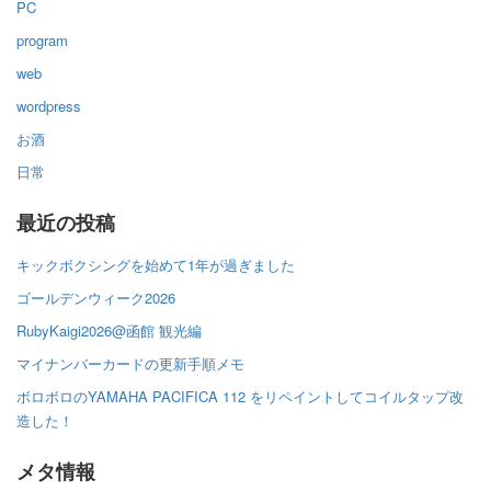
PC
program
web
wordpress
お酒
日常
最近の投稿
キックボクシングを始めて1年が過ぎました
ゴールデンウィーク2026
RubyKaigi2026@函館 観光編
マイナンバーカードの更新手順メモ
ボロボロのYAMAHA PACIFICA 112 をリペイントしてコイルタップ改
造した！
メタ情報