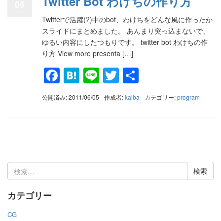
Twitter Bot わけちの作り方
05
Twitterで活躍(?)中のbot、わけちをどんな風に作ったか
スライドにまとめました。 あんまり突っ込まないで、
ゆるい内容にしたつもりです。 twitter bot わけちの作
り方 View more presenta […]
Facebook
Hatena
Line
Twitter
共
有
公開済み: 2011/06/05
作成者:
kaiba
カテゴリー:
program
検
索:
カテゴリー
CG