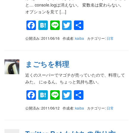
と… console.logは消えない。 変数名は変わらない。
オプションを見て […]
Facebook
Hatena
Line
Twitter
共
有
公開済み: 2011/06/16
作成者:
kaiba
カテゴリー:
日常
まごちを料理
近くのスーパーでマゴチが売っていたので、料理して
みた。 にゅるん。ちょっと気持ち悪い。
Facebook
Hatena
Line
Twitter
共
有
公開済み: 2011/06/12
作成者:
kaiba
カテゴリー:
日常