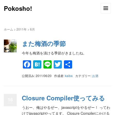
Pokosho!
ホーム
>
2011年
>
6月
また梅酒の季節
今年も梅酒を漬ける季節がきましたね。
Facebook
Hatena
Line
Twitter
共
有
公開済み: 2011/06/20
作成者:
kaiba
カテゴリー:
お酒
Closure Compiler使ってみる
16
うおー、俺はやるぜー、javascriptをやるぜー！ ってわ
けでjavascriptやってます。 Closure Compilerにかける