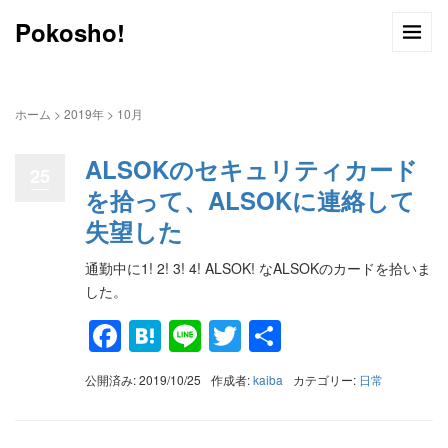
Pokosho!
ホーム
>
2019年
>
10月
ALSOKのセキュリティカード
25
を拾って、ALSOKに連絡して
失望した
通勤中に1! 2! 3! 4! ALSOK! なALSOKのカードを拾いま
した。
Facebook
Hatena
Line
Twitter
共
有
公開済み: 2019/10/25
作成者:
kaiba
カテゴリー:
日常