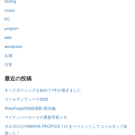
fishing
music
PC
program
web
wordpress
お酒
日常
最近の投稿
キックボクシングを始めて1年が過ぎました
ゴールデンウィーク2026
RubyKaigi2026@函館 観光編
マイナンバーカードの更新手順メモ
ボロボロのYAMAHA PACIFICA 112 をリペイントしてコイルタップ改
造した！