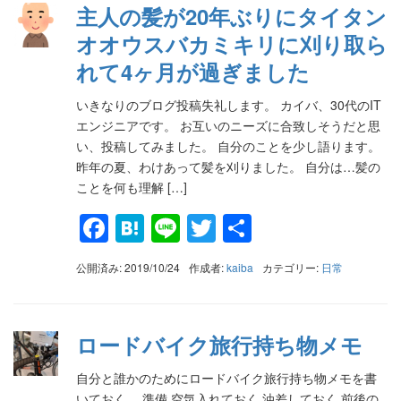
主人の髪が20年ぶりにタイタン
オオウスバカミキリに刈り取ら
れて4ヶ月が過ぎました
いきなりのブログ投稿失礼します。 カイバ、30代のIT
エンジニアです。 お互いのニーズに合致しそうだと思
い、投稿してみました。 自分のことを少し語ります。
昨年の夏、わけあって髪を刈りました。 自分は…髪の
ことを何も理解 […]
Facebook
Hatena
Line
Twitter
共
有
公開済み: 2019/10/24
作成者:
kaiba
カテゴリー:
日常
ロードバイク旅行持ち物メモ
自分と誰かのためにロードバイク旅行持ち物メモを書
いておく。 準備 空気入れておく 油差しておく 前後の