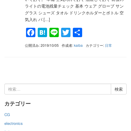
ライトの電池残量チェック 基本 ウェア グローブ サン
グラス シューズ タオル ドリンクホルダーとボトル 空
気入れ パ […]
Facebook
Hatena
Line
Twitter
共
有
公開済み: 2019/10/05
作成者:
kaiba
カテゴリー:
日常
検
索:
カテゴリー
CG
electronics