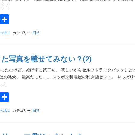
[…]
k
a
e
Twitter
共
有
:
kaiba
カテゴリー:
日常
た写真を載せてみない？(2)
ったのけど、めげずに第二回。 悲しいからセルフトラックバックしと
屋の雑炊。 最高だった…。 スッポン料理屋の利き酒セット。 やっぱり
…]
k
a
e
Twitter
共
有
:
kaiba
カテゴリー:
日常