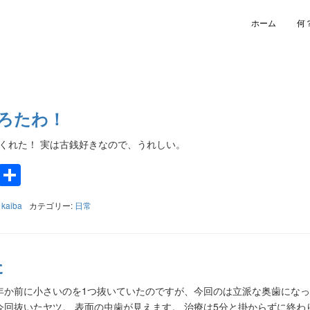
ホーム
何
もろたわ！
円くれた！ 実は古銭好きなので、うれしい。
k
a
e
Twitter
共
有
:
kaiba
カテゴリー:
日常
た
年か前に小さいのを1つ抜いていたのですが、今回のは立派な奥歯にな
今回抜いたヤツ。 表面の虫歯が見えます。 治療は5分と掛からずに終わ