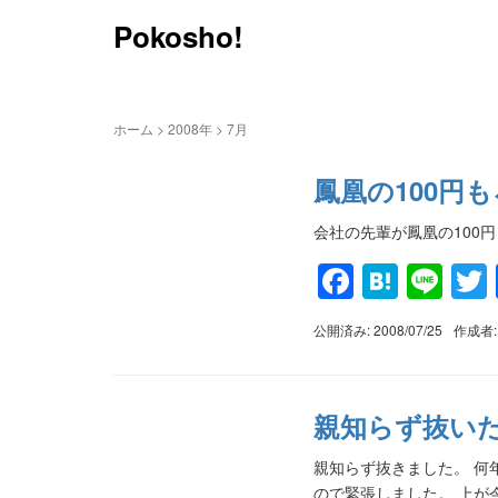
Pokosho!
ホーム
>
2008年
>
7月
鳳凰の100円
会社の先輩が鳳凰の100
Faceboo
Haten
Lin
公開済み: 2008/07/25
作成者
親知らず抜い
親知らず抜きました。 何
ので緊張しました。 上が