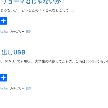
 リョーマ君じゃないか！
じゃないか！ どうしたの！？こんなところで…。
k
a
e
Twitter
共
有
:
kaiba
カテゴリー:
日常
出しUSB
。 64MB。でも現役。 大学生の頃使ってたもの。当時は3000円くら
k
a
e
Twitter
共
有
:
kaiba
カテゴリー:
日常