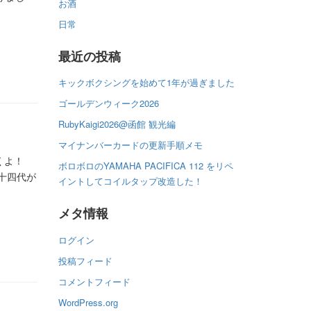
お酒
日常
最近の投稿
キックボクシングを始めて1年が過ぎました
ゴールデンウィーク2026
RubyKaigi2026@函館 観光編
マイナンバーカードの更新手順メモ
くよ！
ボロボロのYAMAHA PACIFICA 112 をリペ
十四代が
イントしてコイルタップ改造した！
メタ情報
ログイン
投稿フィード
コメントフィード
WordPress.org