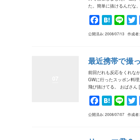
た。簡単に抜けるんだな。 
Faceboo
Haten
Lin
公開済み: 2008/07/13
作成者
最近携帯で撮っ
前回だれも反応をくれなか
07
GWに行ったスッポン料理
飛び抜けてる。 おばさん [
Faceboo
Haten
Lin
公開済み: 2008/07/07
作成者