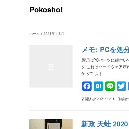
Pokosho!
ホーム
>
2021年
>
8月
メモ: PCを
最近はPCパーツに紐付い
31
ク これはハードウェア壊れる
からで […]
Faceboo
Haten
Lin
公開済み: 2021/08/31
作成者
新政 天蛙 202