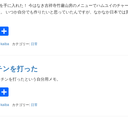
)を手に入れた！ 今はなき吉祥寺竹廬山房のメニューでハムユイのチャ
。 いつか自分でも作りたいと思っていたんですが、なかなか日本では
k
a
e
Twitter
共
有
:
kaiba
カテゴリー:
日常
チンを打った
ナワクチンを打ったという自分用メモ。
k
a
e
Twitter
共
有
:
kaiba
カテゴリー:
日常