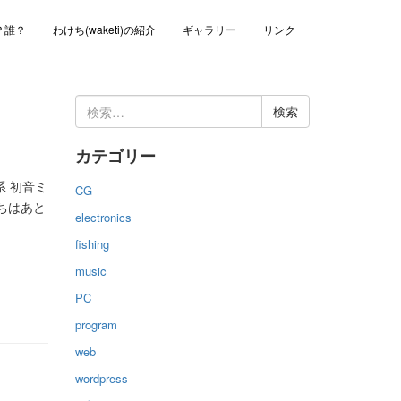
？誰？
わけち(waketi)の紹介
ギャラリー
リンク
検
索:
カテゴリー
 初音ミ
CG
っちはあと
electronics
fishing
music
PC
program
web
wordpress