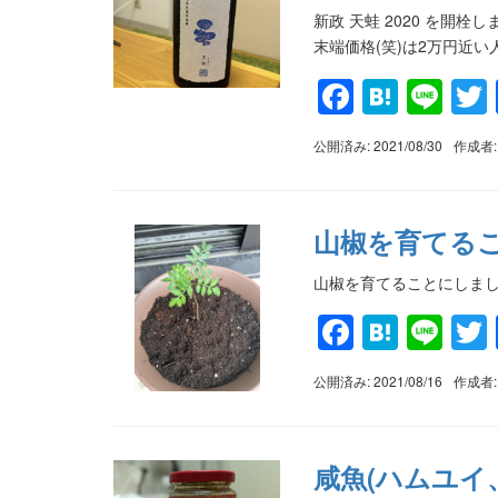
新政 天蛙 2020 を開
末端価格(笑)は2万円近い
Faceboo
Haten
Lin
公開済み: 2021/08/30
作成者
山椒を育てる
山椒を育てることにしまし
Faceboo
Haten
Lin
公開済み: 2021/08/16
作成者
咸魚(ハムユイ