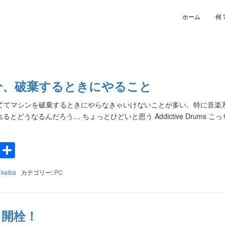
ホーム
何
処分、破棄するときにやること
ててマシンを破棄するときにやらなきゃいけないことが多い。特に音楽系
とどうなるんだろう… ちょっとひどいと思う Addictive Drums こ
k
a
e
Twitter
共
有
:
kaiba
カテゴリー:
PC
0 開栓！