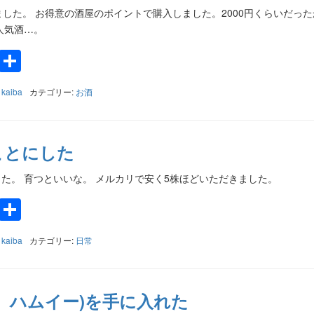
栓しました。 お得意の酒屋のポイントで購入しました。2000円くらいだっ
人気酒…。
k
a
e
Twitter
共
有
:
kaiba
カテゴリー:
お酒
ことにした
た。 育つといいな。 メルカリで安く5株ほどいただきました。
k
a
e
Twitter
共
有
:
kaiba
カテゴリー:
日常
、ハムイー)を手に入れた