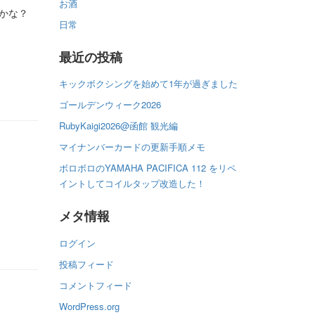
お酒
たかな？
日常
最近の投稿
キックボクシングを始めて1年が過ぎました
ゴールデンウィーク2026
RubyKaigi2026@函館 観光編
マイナンバーカードの更新手順メモ
ボロボロのYAMAHA PACIFICA 112 をリペ
イントしてコイルタップ改造した！
メタ情報
ログイン
投稿フィード
コメントフィード
WordPress.org