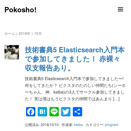
Pokosho!
ホーム
>
2018年
>
10月
技術書典5 Elasticsearch入門本
で参加してきました！ 赤裸々
収支報告あり。
技術書典5 Elasticsearch入門本で参加してきました〜!
何をしてきたか？ ピクスタのたのしい仲間たち(シーホ
ーちゃん、神、kaiba)の3人でサークル参加してきまし
た！ 実は僕はもうピクスタの仲間ではあんまり […]
Facebook
Hatena
Line
Twitter
共
有
公開済み: 2018/10/10
作成者:
kaiba
カテゴリー:
program