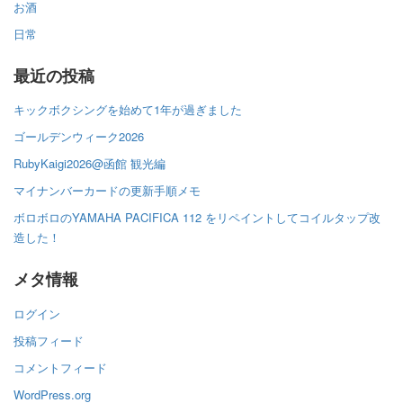
お酒
日常
最近の投稿
キックボクシングを始めて1年が過ぎました
ゴールデンウィーク2026
RubyKaigi2026@函館 観光編
マイナンバーカードの更新手順メモ
ボロボロのYAMAHA PACIFICA 112 をリペイントしてコイルタップ改
造した！
メタ情報
ログイン
投稿フィード
コメントフィード
WordPress.org