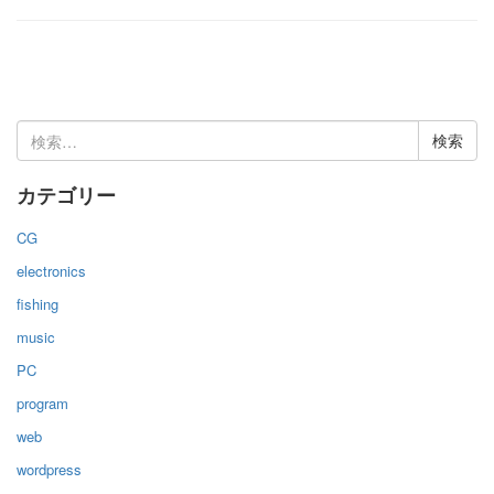
検
索:
カテゴリー
CG
electronics
fishing
music
PC
program
web
wordpress