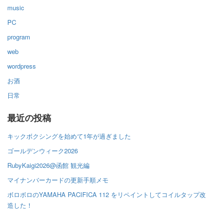
music
PC
program
web
wordpress
お酒
日常
最近の投稿
キックボクシングを始めて1年が過ぎました
ゴールデンウィーク2026
RubyKaigi2026@函館 観光編
マイナンバーカードの更新手順メモ
ボロボロのYAMAHA PACIFICA 112 をリペイントしてコイルタップ改
造した！