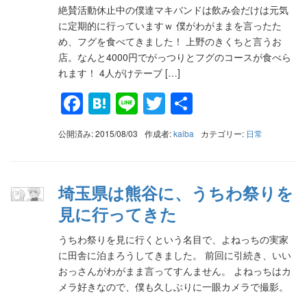
絶賛活動休止中の僕達マキバンドは飲み会だけは元気
に定期的に行っていますｗ 僕がわがままを言ったた
め、フグを食べてきました！ 上野のきくちと言うお
店。なんと4000円でがっつりとフグのコースが食べら
れます！ 4人がけテーブ […]
Facebook
Hatena
Line
Twitter
共
有
公開済み: 2015/08/03
作成者:
kaiba
カテゴリー:
日常
埼玉県は熊谷に、うちわ祭りを
見に行ってきた
うちわ祭りを見に行くという名目で、よねっちの実家
に田舎に泊まろうしてきました。 前回に引続き、いい
おっさんがわがまま言ってすんません。 よねっちはカ
メラ好きなので、僕も久しぶりに一眼カメラで撮影。