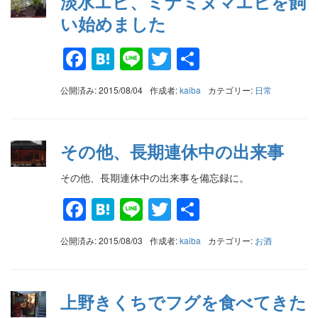
淡水エビ、ミナミヌマエビを飼
い始めました
Facebook
Hatena
Line
Twitter
共
有
公開済み: 2015/08/04
作成者:
kaiba
カテゴリー:
日常
その他、長期連休中の出来事
その他、長期連休中の出来事を備忘録に。
Facebook
Hatena
Line
Twitter
共
有
公開済み: 2015/08/03
作成者:
kaiba
カテゴリー:
お酒
上野きくちでフグを食べてきた