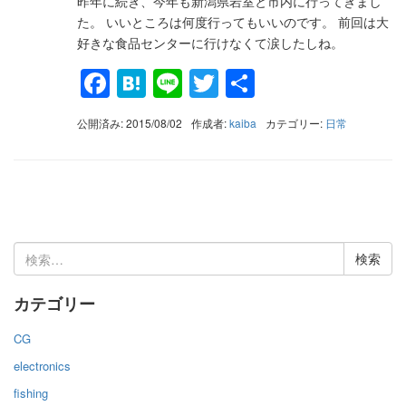
昨年に続き、今年も新潟県岩室と市内に行ってきまし
た。 いいところは何度行ってもいいのです。 前回は大
好きな食品センターに行けなくて涙したしね。
Facebook
Hatena
Line
Twitter
共
有
公開済み: 2015/08/02
作成者:
kaiba
カテゴリー:
日常
検
索:
カテゴリー
CG
electronics
fishing