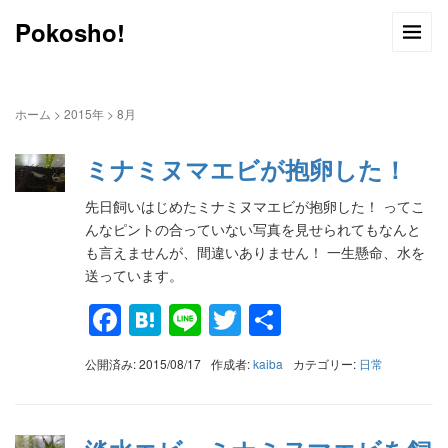
Pokosho!
ホーム
>
2015年
>
8月
ミナミヌマエビが抱卵した！
先日飼いはじめたミナミヌマエビが抱卵した！ ってこ
んなピントの合っていない写真を見せられてもなんと
も言えませんが、間違いありません！ 一生懸命、水を
送っています。
Facebook
Hatena
Line
Twitter
共
有
公開済み: 2015/08/17
作成者:
kaiba
カテゴリー:
日常