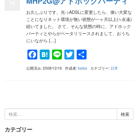
MHP2G@アドホックパーティ
16
お久しぶりです。光->ADSLに変更したら、偉い大変な
ことになりネット環境が無い状態が一ヶ月以上(≒永遠)
続いてました。 さて、そんな状態の時に、アドホック
パーティとやらがベータリリースされまして、おうち
にいながら […]
Facebook
Hatena
Line
Twitter
共
有
公開済み: 2008/12/16
作成者:
kaiba
カテゴリー:
日常
検
索:
カテゴリー