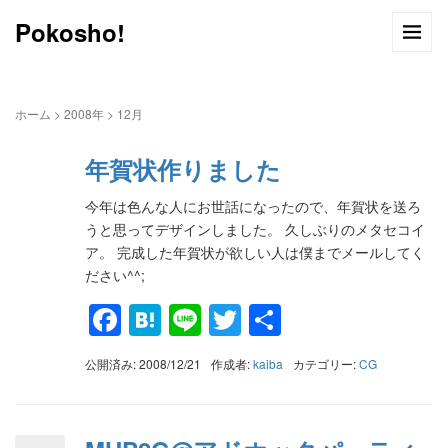
Pokosho!
ホーム
>
2008年
>
12月
年賀状作りました
今年は色んな人にお世話になったので、年賀状を送ろ
うと思ってデザインしました。 久しぶりのメタセコイ
ア。 完成した年賀状が欲しい人は僕までメールしてく
ださい^^;
Facebook
Hatena
Line
Twitter
共
有
公開済み: 2008/12/21
作成者:
kaiba
カテゴリー:
CG