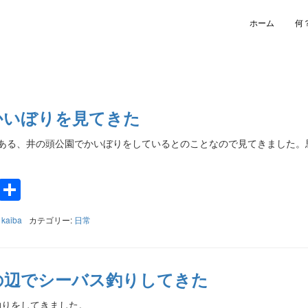
ホーム
何
かいぼりを見てきた
ある、井の頭公園でかいぼりをしているとのことなので見てきました。
k
a
e
Twitter
共
有
:
kaiba
カテゴリー:
日常
の辺でシーバス釣りしてきた
釣りをしてきました。