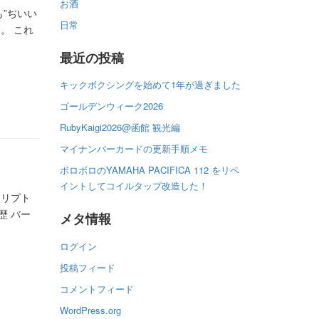
お酒
”ぢいい
日常
。 これ
最近の投稿
キックボクシングを始めて1年が過ぎました
ゴールデンウィーク2026
RubyKaigi2026@函館 観光編
マイナンバーカードの更新手順メモ
ボロボロのYAMAHA PACIFICA 112 をリペ
イントしてコイルタップ改造した！
クリプト
歴 バー
メタ情報
ログイン
投稿フィード
コメントフィード
WordPress.org