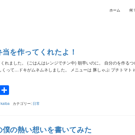
ホーム
何
弁当を作ってくれたよ！
くれました。 (ごはんはレンジでチン中) 朝早いのに。 自分のを作るつ
しくって…ドキがムネムネしました。 メニューは 豚しゃぶ プチトマト 
k
a
e
Twitter
共
有
:
kaiba
カテゴリー:
日常
の僕の熱い想いを書いてみた