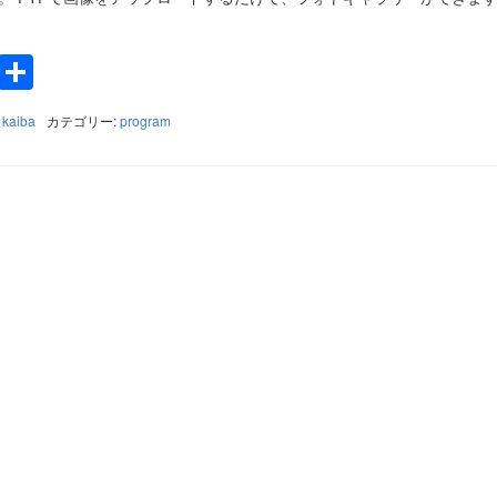
k
a
e
Twitter
共
有
:
kaiba
カテゴリー:
program