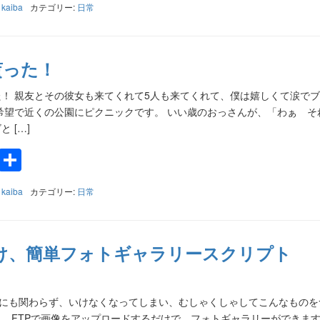
:
kaiba
カテゴリー:
日常
貰った！
！ 親友とその彼女も来てくれて5人も来てくれて、僕は嬉しくて涙で
希望で近くの公園にピクニックです。 いい歳のおっさんが、「わぁ そ
 […]
k
a
e
Twitter
共
有
:
kaiba
カテゴリー:
日常
だけ、簡単フォトギャラリースクリプト
たにも関わらず、いけなくなってしまい、むしゃくしゃしてこんなものを
)。 FTPで画像をアップロードするだけで、フォトギャラリーができます