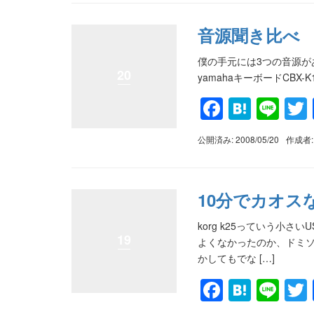
音源聞き比べ
僕の手元には3つの音源があります。 c
20
yamahaキーボードCBX-K
Faceboo
Haten
Lin
公開済み: 2008/05/20
作成者
10分でカオス
korg k25っていう小
19
よくなかったのか、ドミソ
かしてもでな […]
Faceboo
Haten
Lin