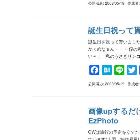
公開済み: 2008/05/19
作成者
誕生日祝って
誕生日を祝って貰いました
かｋめなｓん・・・ 僕の
い～！ 私のうさぎリンゴと
Faceboo
Haten
Lin
公開済み: 2008/05/19
作成者
画像upする
EzPhoto
GWは旅行の予定を立て
ています(上図：制作風景