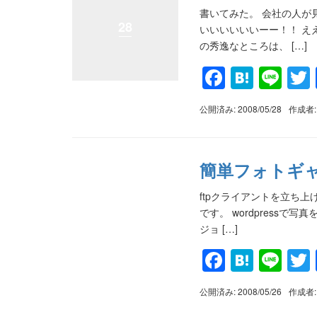
書いてみた。 会社の人が
28
いいいいいいーー！！ え
の秀逸なところは、 […]
Faceboo
Haten
Lin
公開済み: 2008/05/28
作成者
簡単フォトギャ
ftpクライアントを立ち
です。 wordpressで
ジョ […]
Faceboo
Haten
Lin
公開済み: 2008/05/26
作成者