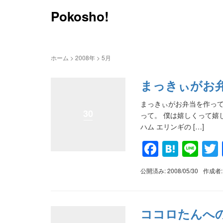
Pokosho!
ホーム
>
2008年
>
5月
まっきぃがお
まっきぃがお弁当を作って
30
って。 僕は嬉しくって嬉
ハム エリンギの […]
Faceboo
Haten
Lin
公開済み: 2008/05/30
作成者
ココロたんへ