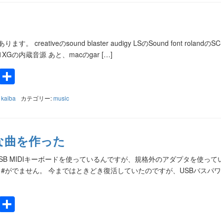
reativeのsound blaster audigy LSのSound font rolandのSC
1XGの内蔵音源 あと、macのgar […]
k
a
e
Twitter
共
有
:
kaiba
カテゴリー:
music
な曲を作った
さいUSB MIDIキーボードを使っているんですが、規格外のアダプタを使っ
#がでません。 今まではときどき復活していたのですが、USBバスパ
k
a
e
Twitter
共
有