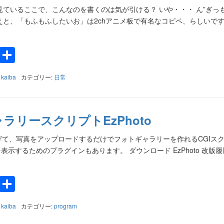
見ているここで、こんなのを書くのは気が引ける？ いや・・・ ん”ぎっも
えと、「もふもふしたいお」は2chアニメ板で有名なコピペ、らしいです
k
a
e
Twitter
共
有
:
kaiba
カテゴリー:
日常
ラリースクリプトEzPhoto
上げて、写真をアップロードするだけでフォトギャラリーを作れるCGIス
写真を表示するためのプラグインもあります。 ダウンロード EzPhoto 改版履
k
a
e
Twitter
共
有
:
kaiba
カテゴリー:
program