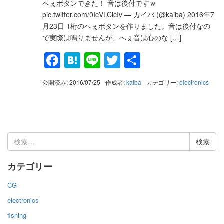
へぇボタンできた！ 音は後付ですｗ
pic.twitter.com/0IcVLCicIv — カイバ (@kaiba) 2016年7
月23日 1桁のへぇボタンを作りました。音は後付なの
で実際は鳴りませんが、へぇ音は心のな […]
Facebook
Hatena
Line
Twitter
共
有
公開済み: 2016/07/25
作成者:
kaiba
カテゴリー:
electronics
検
索:
カテゴリー
CG
electronics
fishing