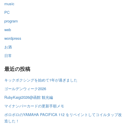
music
PC
program
web
wordpress
お酒
日常
最近の投稿
キックボクシングを始めて1年が過ぎました
ゴールデンウィーク2026
RubyKaigi2026@函館 観光編
マイナンバーカードの更新手順メモ
ボロボロのYAMAHA PACIFICA 112 をリペイントしてコイルタップ改
造した！