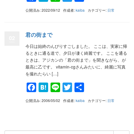
有
公開済み: 2022/09/12
作成者:
kaiba
カテゴリー:
日常
君の街まで
02
今日は始終のんびりすごしました。 ここは、実家に帰
るときに通る道で、夕日が凄く綺麗です。 ここを通る
ときは、アジカンの「君の街まで」を聞きながら、が
最高に乙です。 vitamin-cgさんみたいに、綺麗に写真
を撮れたらい […]
Facebook
Hatena
Line
Twitter
共
有
公開済み: 2006/05/02
作成者:
kaiba
カテゴリー:
日常
検