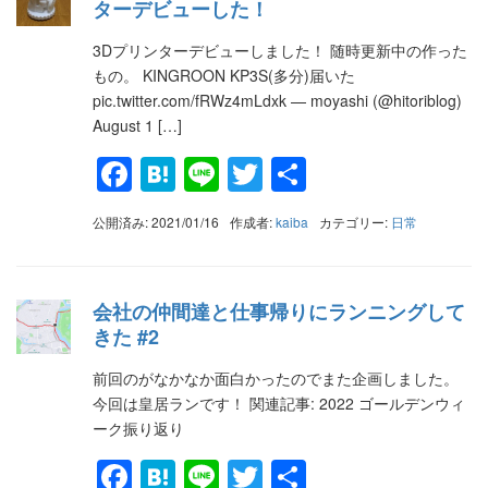
ターデビューした！
3Dプリンターデビューしました！ 随時更新中の作った
もの。 KINGROON KP3S(多分)届いた
pic.twitter.com/fRWz4mLdxk — moyashi (@hitoriblog)
August 1 […]
Facebook
Hatena
Line
Twitter
共
有
公開済み: 2021/01/16
作成者:
kaiba
カテゴリー:
日常
会社の仲間達と仕事帰りにランニングして
きた #2
前回のがなかなか面白かったのでまた企画しました。
今回は皇居ランです！ 関連記事: 2022 ゴールデンウィ
ーク振り返り
Facebook
Hatena
Line
Twitter
共