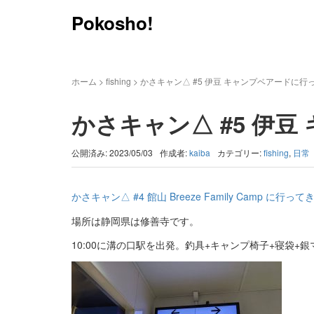
Pokosho!
ホーム
>
fishing
>
かさキャン△ #5 伊豆 キャンプベアードに行
かさキャン△ #5 伊
公開済み: 2023/05/03
作成者:
kaiba
カテゴリー:
fishing
,
日常
かさキャン△ #4 館山 Breeze Family Camp に行っ
場所は静岡県は修善寺です。
10:00に溝の口駅を出発。釣具+キャンプ椅子+寝袋+