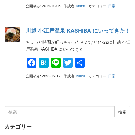
有
公開済み: 2019/10/05
作成者:
kaiba
カテゴリー:
日常
川越 小江戸温泉 KASHIBA にいってきた！
ちょっと時間が経っちゃったんだけど11/22に川越 小江
戸温泉 KASHIBA にいってきた！
Facebook
Hatena
Line
Twitter
共
有
公開済み: 2025/12/17
作成者:
kaiba
カテゴリー:
日常
検
索:
カテゴリー