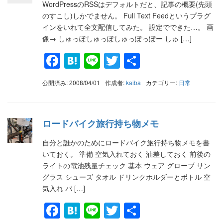
WordPressのRSSはデフォルトだと、記事の概要(先頭
のすこし)しかでません。 Full Text Feedというプラグ
インをいれて全文配信してみた。 設定でできた…。 画
像→ しゅっぽしゅっぽしゅっぽっぽー しゅ […]
Facebook
Hatena
Line
Twitter
共
有
公開済み: 2008/04/01
作成者:
kaiba
カテゴリー:
日常
ロードバイク旅行持ち物メモ
自分と誰かのためにロードバイク旅行持ち物メモを書
いておく。 準備 空気入れておく 油差しておく 前後の
ライトの電池残量チェック 基本 ウェア グローブ サン
グラス シューズ タオル ドリンクホルダーとボトル 空
気入れ パ […]
Facebook
Hatena
Line
Twitter
共