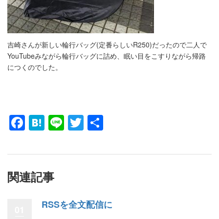
吉崎さんが新しい輪行バッグ(定番らしいR250)だったので二人で
YouTubeみながら輪行バッグに詰め、眠い目をこすりながら帰路
につくのでした。
Facebook
Hatena
Line
Twitter
共
有
関連記事
RSSを全文配信に
01