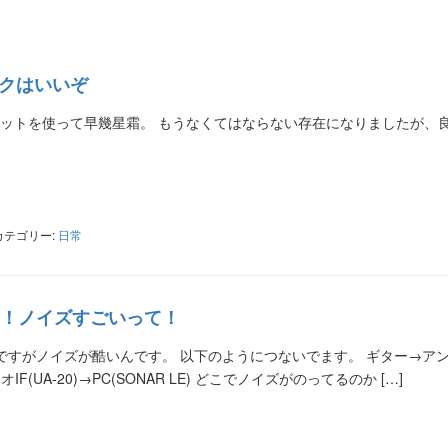
ロックはいいぞ
認証パッドセットを使って早幾星霜。 もうなくてはならない存在になりましたが、
ter
共
有
カテゴリー:
日常
！ノイズすごいって！
ですがノイズが酷いんです。 以下のようにつないでます。 ギター→ア
オIF(UA-20)→PC(SONAR LE) どこでノイズがのってるのか […]
ter
共