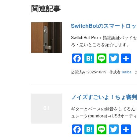
関連記事
SwitchBotのスマート
SwitchBot Pro + 指紋
ろ・悪いところを紹介します。
Facebook
Hatena
Line
Twit
公開済み: 2025/10/19
作成者:
kaiba
ノイズすごいよ！ちょ審判
01
ギターとベースの録音をしてるん
ュレータ(pandora)→USBオーディ
Facebook
Hatena
Line
Twit