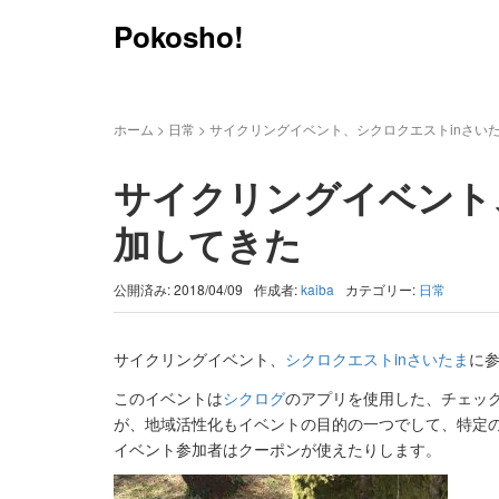
Pokosho!
ホーム
>
日常
>
サイクリングイベント、シクロクエストinさい
サイクリングイベント
加してきた
公開済み: 2018/04/09
作成者:
kaiba
カテゴリー:
日常
サイクリングイベント、
シクロクエストinさいたま
に
このイベントは
シクログ
のアプリを使用した、チェッ
が、地域活性化もイベントの目的の一つでして、特定
イベント参加者はクーポンが使えたりします。