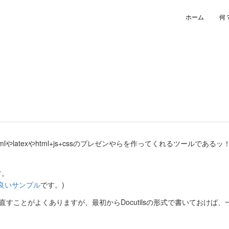
ホーム
何
lやlatexやhtml+js+cssのプレゼンやらを作ってくれるツールであるッ
す。
良いサンプル
です。)
き直すことがよくありますが、最初からDocutilsの形式で書いておけば、