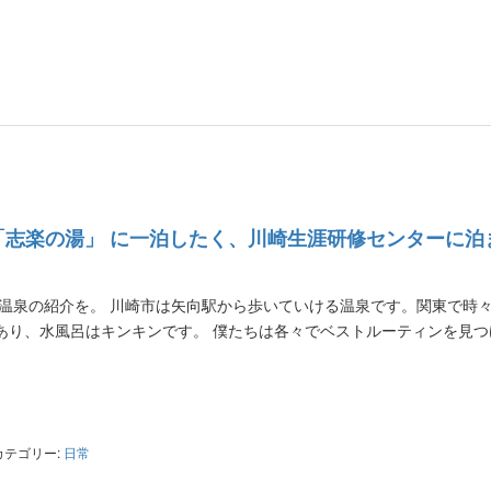
「志楽の湯」 に一泊したく、川崎生涯研修センターに泊
は温泉の紹介を。 川崎市は矢向駅から歩いていける温泉です。関東で時
あり、水風呂はキンキンです。 僕たちは各々でベストルーティンを見つ
ter
共
有
カテゴリー:
日常