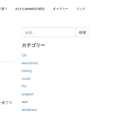
？誰？
わけち(waketi)の紹介
ギャラリー
リンク
検
索:
カテゴリー
CG
electronics
fishing
！
music
PC
program
web
一発でス
wordpress