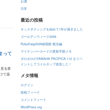
お酒
日常
最近の投稿
キックボクシングを始めて1年が過ぎました
ゴールデンウィーク2026
RubyKaigi2026@函館 観光編
マイナンバーカードの更新手順メモ
まって
ボロボロのYAMAHA PACIFICA 112 をリペ
イントしてコイルタップ改造した！
々見る茶
けて温
メタ情報
ログイン
投稿フィード
コメントフィード
WordPress.org