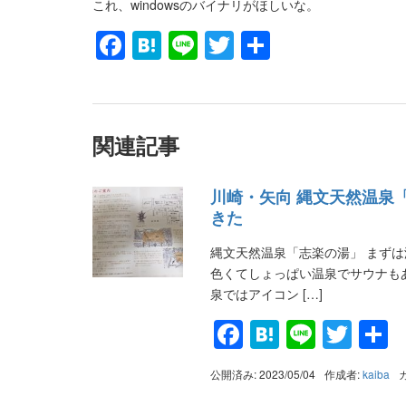
これ、windowsのバイナリがほしいな。
Facebook
Hatena
Line
Twitter
共
有
関連記事
川崎・矢向 縄文天然温泉
きた
縄文天然温泉「志楽の湯」 まず
色くてしょっぱい温泉でサウナも
泉ではアイコン […]
Facebook
Hatena
Line
Twit
公開済み: 2023/05/04
作成者:
kaiba