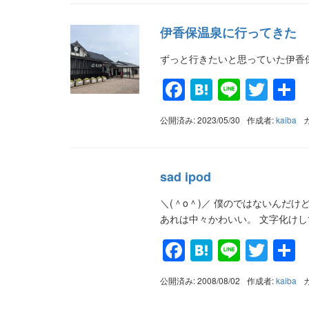
伊香保温泉に行ってきた
ずっと行きたいと思っていた伊香
Facebook
Hatena
Line
Twit
公開済み: 2023/05/30
作成者:
kaiba
sad ipod
＼(＾o＾)／ 僕のではないんだけ
あれは中々かわいい。 文字化け
Facebook
Hatena
Line
Twit
公開済み: 2008/08/02
作成者:
kaiba