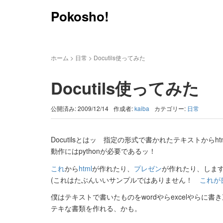
Pokosho!
ホーム
>
日常
>
Docutils使ってみた
Docutils使ってみた
公開済み: 2009/12/14
作成者:
kaiba
カテゴリー:
日常
Docutilsとはッ 指定の形式で書かれたテキストからhtm
動作にはpythonが必要であるッ！
これ
から
html
が作れたり、
プレゼン
が作れたり、しま
(これはたぶんいいサンプルではありません！
これが
僕はテキストで書いたものをwordやらexcelやらに書
テキな書類を作れる、かも。