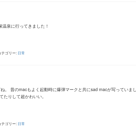
保温泉に行ってきました！
ter
共
有
カテゴリー:
日常
どね。 昔のmacもよく起動時に爆弾マークと共にsad macが写っていま
してたりして超かわいい。
ter
共
有
カテゴリー:
日常