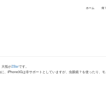
ホーム
何
、大抵が
ZBar
です。
、iPhone3Gは非サポートとしていますが、虫眼鏡？を使ったり、