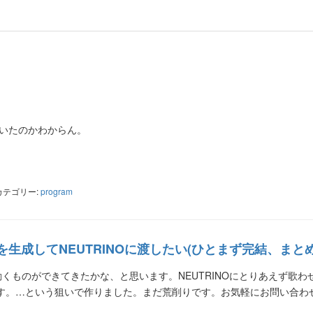
ていたのかわからん。
ter
共
有
カテゴリー:
program
mlを生成してNEUTRINOに渡したい(ひとまず完結、まとめ
最低限動くものができてきたかな、と思います。NEUTRINOにとりあえず歌わ
す。…という狙いで作りました。まだ荒削りです。お気軽にお問い合わ