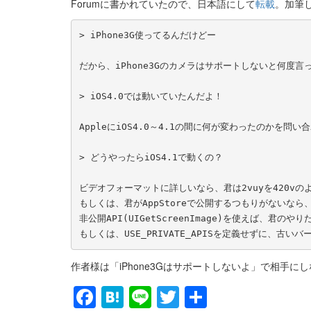
Forumに書かれていたので、日本語にして
転載
。加筆
> iPhone3G使ってるんだけどー

だから、iPhone3Gのカメラはサポートしないと何度言っ
> iOS4.0では動いていたんだよ！

AppleにiOS4.0～4.1の間に何が変わったのかを問い
> どうやったらiOS4.1で動くの？

ビデオフォーマットに詳しいなら、君は2vuyを420vの
もしくは、君がAppStoreで公開するつもりがないなら、US
非公開API(UIGetScreenImage)を使えば、君のや
もしくは、USE_PRIVATE_APISを定義せずに、古
作者様は「iPhone3Gはサポートしないよ」で相手
Facebook
Hatena
Line
Twitter
共