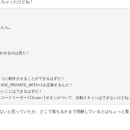
しちゃったけどね！
たら…

合わせるのは君だ！

ように動作させることができるはずだ！

E_PRIVATE_APIS=1を定義するんだ！

りたいことはできるはずだ！

いバーコードリーダー([Scan!]ボタンがついて、自動スキャンはできないけど
にしないと思っていたが、どこで落ちるかまで理解しているとはちょっと驚