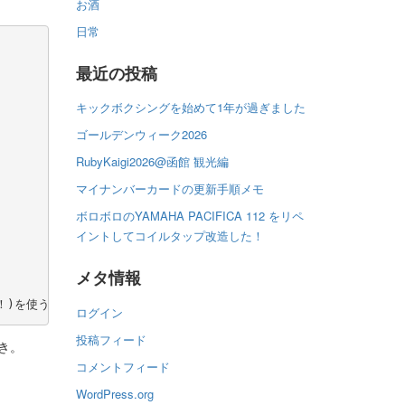
お酒
日常
最近の投稿
キックボクシングを始めて1年が過ぎました
ゴールデンウィーク2026
RubyKaigi2026@函館 観光編
マイナンバーカードの更新手順メモ
ボロボロのYAMAHA PACIFICA 112 をリペ
イントしてコイルタップ改造した！
メタ情報
ね！)を使うんだ！
ログイン
投稿フィード
き。
コメントフィード
WordPress.org