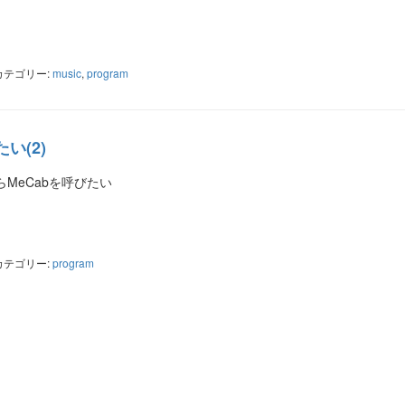
ter
共
有
カテゴリー:
music
,
program
たい(2)
からMeCabを呼びたい
ter
共
有
カテゴリー:
program