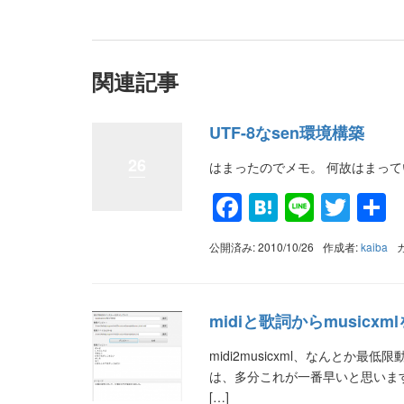
有
関連記事
UTF-8なsen環境構築
26
はまったのでメモ。 何故はまっ
Facebook
Hatena
Line
Twit
公開済み: 2010/10/26
作成者:
kaiba
midiと歌詞からmusicx
midi2musicxml、なんとか
は、多分これが一番早いと思いま
[…]