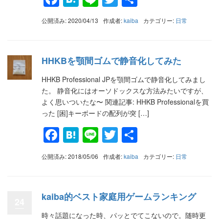
有
公開済み: 2020/04/13
作成者:
kaiba
カテゴリー:
日常
HHKBを顎間ゴムで静音化してみた
HHKB Professional JPを顎間ゴムで静音化してみまし
た。 静音化にはオーソドックスな方法みたいですが、
よく思いついたな〜 関連記事: HHKB Professionalを買
った [困]キーボードの配列が突 […]
Facebook
Hatena
Line
Twitter
共
有
公開済み: 2018/05/06
作成者:
kaiba
カテゴリー:
日常
kaiba的ベスト家庭用ゲームランキング
24
時々話題になった時、パッとでてこないので。随時更