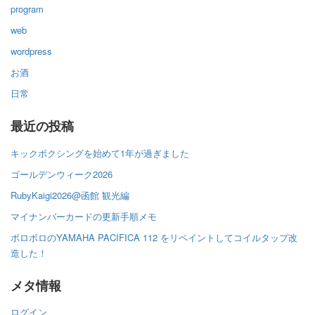
program
web
wordpress
お酒
日常
最近の投稿
キックボクシングを始めて1年が過ぎました
ゴールデンウィーク2026
RubyKaigi2026@函館 観光編
マイナンバーカードの更新手順メモ
ボロボロのYAMAHA PACIFICA 112 をリペイントしてコイルタップ改
造した！
メタ情報
ログイン