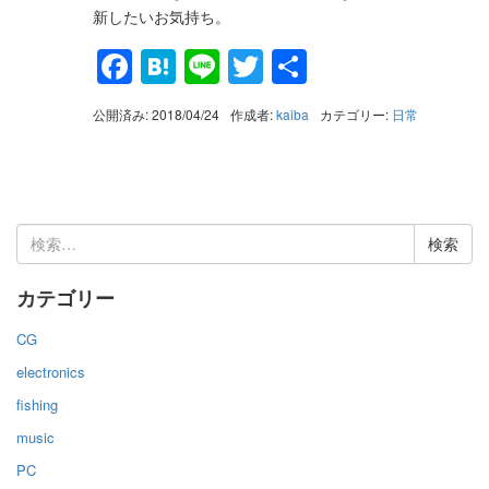
新したいお気持ち。
Facebook
Hatena
Line
Twitter
共
有
公開済み: 2018/04/24
作成者:
kaiba
カテゴリー:
日常
検
索:
カテゴリー
CG
electronics
fishing
music
PC