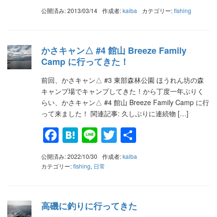
有
公開済み: 2013/03/14
作成者:
kaiba
カテゴリー:
fishing
かさキャン△ #4 館山 Breeze Family
Camp に行ってきた！
前回、かさキャン△ #3 東部森林公園 ほうれん坊の森
キャンプ場でキャンプしてきた！から丁度一年ぶりく
らい、かさキャン△ #4 館山 Breeze Family Camp に行
って来ました！ 関連記事: 久しぶりに連続物 […]
Facebook
Hatena
Line
Twitter
共
有
公開済み: 2022/10/30
作成者:
kaiba
カテゴリー:
fishing
,
日常
高磯に釣りに行ってきた