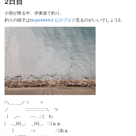
2日目
小雨が降る中、伊東港で釣り。
釣りの様子は
tsuyo4444さんのブログ
見るのがいいでしょう2。
/＼＿＿_／ヽ ヽ
／ ::::::::::::::::＼ つ
. | ,,-‐‐ ‐‐-､ .:::| わ
| ､_(o)_,: _(o)_, :::|ぁぁ
. | ::< .::|あぁ