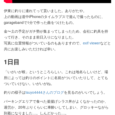
伊東に釣りに連れてって貰いました。ありがたや。
上の動画は道中iPhoneのタイムラプスで遊んで撮ったものに、
garagebandで1分で作った曲をつけたもの。
金〜土の予定がガチ勢が集まってしまったため、会社に釣具を持
って行き、そのまま前日入りになりました。
写真に位置情報がついているのもありますので、
exif viewer
などと
共にお楽しみいただければ幸い。
1日目
「いがいが根」というところらしい。これは地名らしいけど、場
所によっては釣りのポイントに名前がついていたりして、とても
ついていけない。いがいがね。
釣りの様子は
tsuyo4444さんのブログ
を見るのがいいでしょう。
パーキングエリアで食べた釜揚げシラス丼がよくなかったのか、
過労か、20年ぶりくらいに車酔いしてしまい、グロッキーながら
到着になりました…。しんどかった…。