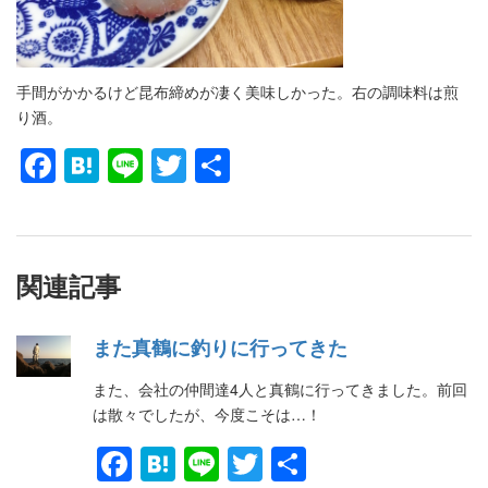
手間がかかるけど昆布締めが凄く美味しかった。右の調味料は煎
り酒。
Facebook
Hatena
Line
Twitter
共
有
関連記事
また真鶴に釣りに行ってきた
また、会社の仲間達4人と真鶴に行ってきました。前回
は散々でしたが、今度こそは…！
Facebook
Hatena
Line
Twitter
共