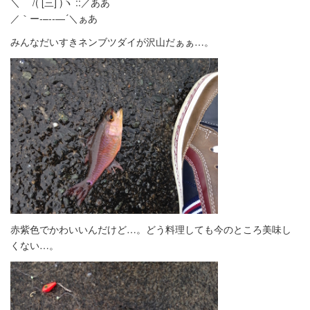
＼ /( [三] )ヽ ::／ああ
／｀ー‐–‐‐―´＼ぁあ
みんなだいすきネンブツダイが沢山だぁぁ…。
赤紫色でかわいいんだけど…。どう料理しても今のところ美味し
くない…。