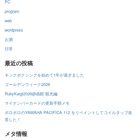
PC
program
web
wordpress
お酒
日常
最近の投稿
キックボクシングを始めて1年が過ぎました
ゴールデンウィーク2026
RubyKaigi2026@函館 観光編
マイナンバーカードの更新手順メモ
ボロボロのYAMAHA PACIFICA 112 をリペイントしてコイルタップ改
造した！
メタ情報