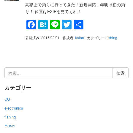
高磯まで釣りに行ってきた！新規開拓！年明け初の釣
り！ 位置はEXIFを見てくれ！
Facebook
Hatena
Line
Twitter
共
有
公開済み: 2015/03/01
作成者:
kaiba
カテゴリー:
fishing
検
索:
カテゴリー
CG
electronics
fishing
music