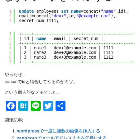
1
update
employees 
set
name
=concat(
"name"
,id), 
2
email=concat(
"dev+"
,id,
"@example.com"
), 
3
secret_num=1111;
1
+
----+-------------------+-------------------+--
2
| id | 
name
| email | secret_num |
3
+
----+-------------------+-------------------+--
4
| 1 | name1 | dev+1@example.com | 1111 |
5
| 2 | name2 | dev+2@example.com | 1111 |
6
| 3 | name3 | dev+3@example.com | 1111 |
7
+
----+-------------------+-------------------+--
やったぜ。
concatでidと結合してやるのがミソ。
という個人的なメモでした。
Facebook
Hatena
Line
Twitter
共
有
関連記事:
wordpressで一度に複数の画像を挿入する
zenphotoでメールアドレス入力を任意にする