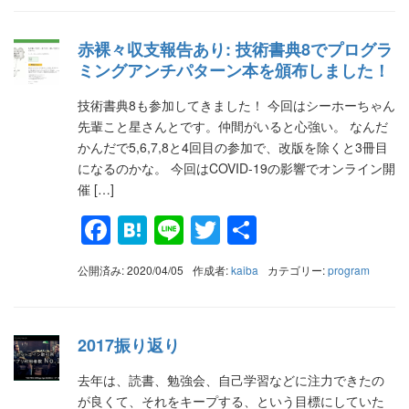
赤裸々収支報告あり: 技術書典8でプログラ
ミングアンチパターン本を頒布しました！
技術書典8も参加してきました！ 今回はシーホーちゃん
先輩こと星さんとです。仲間がいると心強い。 なんだ
かんだで5,6,7,8と4回目の参加で、改版を除くと3冊目
になるのかな。 今回はCOVID-19の影響でオンライン開
催 […]
Facebook
Hatena
Line
Twitter
共
有
公開済み: 2020/04/05
作成者:
kaiba
カテゴリー:
program
2017振り返り
去年は、読書、勉強会、自己学習などに注力できたの
が良くて、それをキープする、という目標にしていた