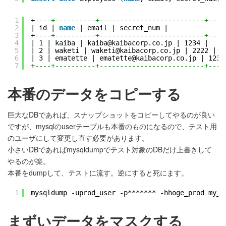
1
+
----+----------+--------------------------+----
2
| id | 
name
| email | secret_num |
3
+
----+----------+--------------------------+----
4
| 1 | kaiba | kaiba@kaibacorp.co.jp | 1234 |
5
| 2 | waketi | waketi@kaibacorp.co.jp | 2222 |
6
| 3 | ematette | ematette@kaibacorp.co.jp | 123 
7
+
----+----------+--------------------------+----
本番のデータをコピーする
巨大なDBであれば、スナップショットをコピーしてやるのが良い
ですが、mysqlのuserテーブルも本番のものになるので、テスト用
のユーザにして変更し直す必要があります。
小さいDBであればmysqldumpでテスト対象のDBだけ上書きして
やるのが楽。
本番をdumpして、テストに流す。逆にすると死にます。
1
mysqldump -uprod_user -p******* -hhoge_prod my_d
まずいデータをマスクする