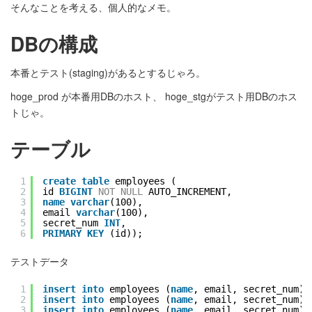
そんなことを考える、個人的なメモ。
DBの構成
本番とテスト(staging)があるとするじゃろ。
hoge_prod が本番用DBのホスト、 hoge_stgがテスト用DBのホス
トじゃ。
テーブル
1
create
table
employees (
2
id 
BIGINT
NOT
NULL
AUTO_INCREMENT,
3
name
varchar
(100),
4
email 
varchar
(100),
5
secret_num 
INT
,
6
PRIMARY
KEY
(id));
テストデータ
1
insert
into
employees (
name
, email, secret_num) 
2
insert
into
employees (
name
, email, secret_num) 
3
insert
into
employees (
name
, email, secret_num) 