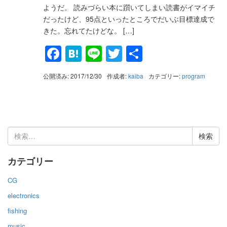
ようだ。 読みづらい本に躓いてしまい読書がイマイチ
だったけど、95点といったところでだいぶ目標達成で
きた。忘れてたけどな。 […]
Facebook
Hatena
Line
Twitter
共
有
公開済み: 2017/12/30
作成者:
kaiba
カテゴリー:
program
検
索:
カテゴリー
CG
electronics
fishing
music