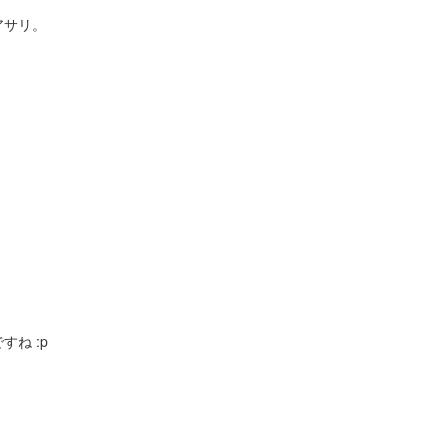
アサリ。
ね :p