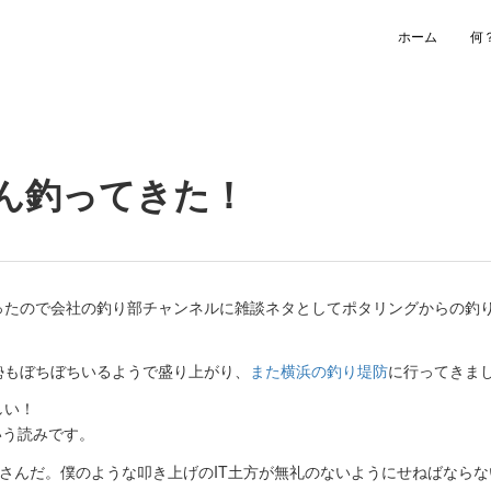
ホーム
何
ん釣ってきた！
ったので会社の釣り部チャンネルに雑談ネタとしてポタリングからの釣
勢もぼちぼちいるようで盛り上がり、
また横浜の釣り堤防
に行ってきま
しい！
いう読みです。
さんだ。僕のような叩き上げのIT土方が無礼のないようにせねばならな