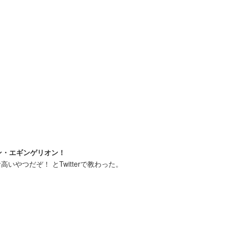
ン・エギンゲリオン！
高いやつだぞ！ とTwitterで教わった。