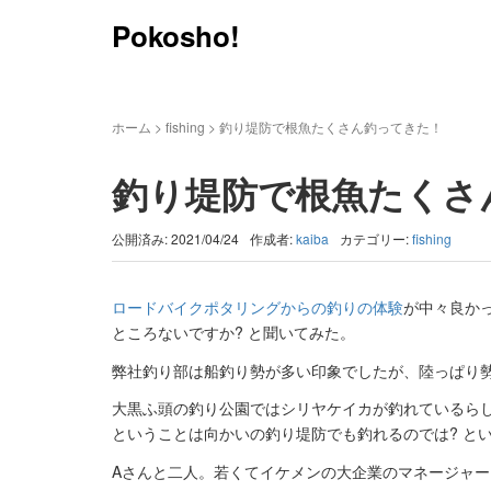
Pokosho!
ホーム
>
fishing
>
釣り堤防で根魚たくさん釣ってきた！
釣り堤防で根魚たくさ
公開済み: 2021/04/24
作成者:
kaiba
カテゴリー:
fishing
ロードバイクポタリングからの釣りの体験
が中々良か
ところないですか? と聞いてみた。
弊社釣り部は船釣り勢が多い印象でしたが、陸っぱり
大黒ふ頭の釣り公園ではシリヤケイカが釣れているら
ということは向かいの釣り堤防でも釣れるのでは? と
Aさんと二人。若くてイケメンの大企業のマネージャー