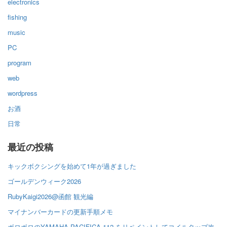
electronics
fishing
music
PC
program
web
wordpress
お酒
日常
最近の投稿
キックボクシングを始めて1年が過ぎました
ゴールデンウィーク2026
RubyKaigi2026@函館 観光編
マイナンバーカードの更新手順メモ
ボロボロのYAMAHA PACIFICA 112 をリペイントしてコイルタップ改