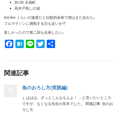
20:30 永福町
高井戸美しの湯
6分/km くらいの速度だと比較的余裕で僕はまだ走れた｡
フルマラソンに挑戦する日も近いか!?
楽しかったので第二回も企画したい｡
Facebook
Hatena
Line
Twitter
共
有
関連記事
魚のおろし方(実践編)
25
↓ ははは、ざっとこんなもんよ！ …と言いたいところ
ですが、なくなる先生の見本でした。 関連記事: 魚のお
ろし方