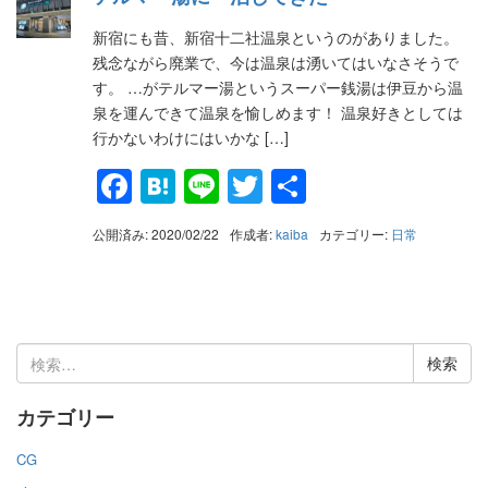
新宿にも昔、新宿十二社温泉というのがありました。
残念ながら廃業で、今は温泉は湧いてはいなさそうで
す。 …がテルマー湯というスーパー銭湯は伊豆から温
泉を運んできて温泉を愉しめます！ 温泉好きとしては
行かないわけにはいかな […]
Facebook
Hatena
Line
Twitter
共
有
公開済み: 2020/02/22
作成者:
kaiba
カテゴリー:
日常
検
索:
カテゴリー
CG