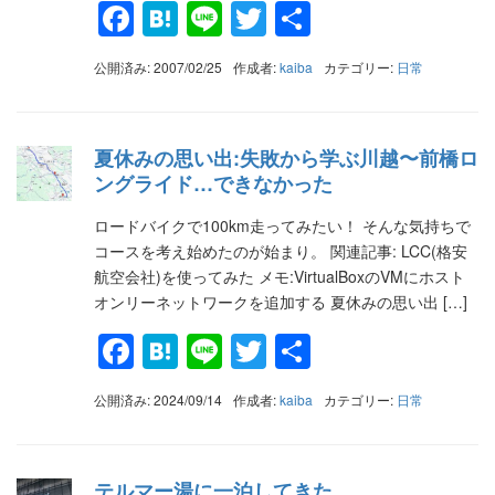
Facebook
Hatena
Line
Twitter
共
有
公開済み: 2007/02/25
作成者:
kaiba
カテゴリー:
日常
夏休みの思い出:失敗から学ぶ川越〜前橋ロ
ングライド…できなかった
ロードバイクで100km走ってみたい！ そんな気持ちで
コースを考え始めたのが始まり。 関連記事: LCC(格安
航空会社)を使ってみた メモ:VirtualBoxのVMにホスト
オンリーネットワークを追加する 夏休みの思い出 […]
Facebook
Hatena
Line
Twitter
共
有
公開済み: 2024/09/14
作成者:
kaiba
カテゴリー:
日常
テルマー湯に一泊してきた