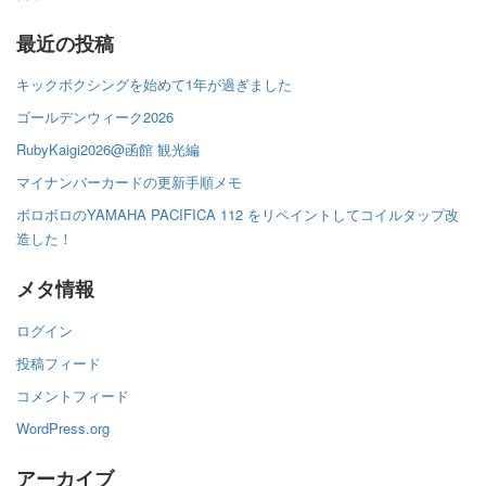
最近の投稿
キックボクシングを始めて1年が過ぎました
ゴールデンウィーク2026
RubyKaigi2026@函館 観光編
マイナンバーカードの更新手順メモ
ボロボロのYAMAHA PACIFICA 112 をリペイントしてコイルタップ改
造した！
メタ情報
ログイン
投稿フィード
コメントフィード
WordPress.org
アーカイブ