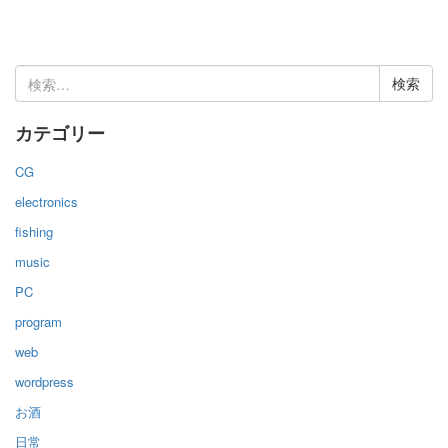
検
索:
カテゴリー
CG
electronics
fishing
music
PC
program
web
wordpress
お酒
日常