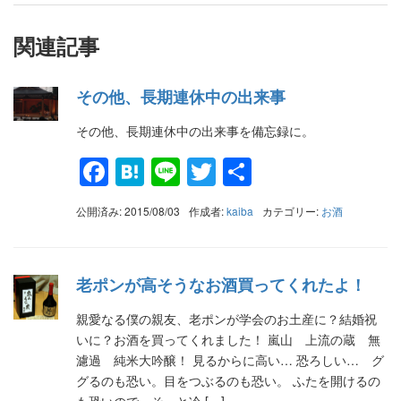
関連記事
その他、長期連休中の出来事
その他、長期連休中の出来事を備忘録に。
Facebook
Hatena
Line
Twitter
共
有
公開済み: 2015/08/03
作成者:
kaiba
カテゴリー:
お酒
老ポンが高そうなお酒買ってくれたよ！
親愛なる僕の親友、老ポンが学会のお土産に？結婚祝
いに？お酒を買ってくれました！ 嵐山 上流の蔵 無
濾過 純米大吟醸！ 見るからに高い… 恐ろしい… グ
グるのも恐い。目をつぶるのも恐い。 ふたを開けるの
も恐いので、そっと冷 […]