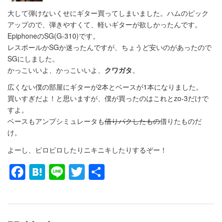
大して弾けないくせにギター買ってしまいました。ハムのピック
アップので、弾きやすくて、軽いギターが欲しかったんです。
EpiphoneのSG(G-310)です。
レスポールかSGか迷ったんですが、ちょうど安いのがあったので
SGにしました。
かっこいいよ、かっこいいよ、
クワガタ
。
広くない僕の部屋にギターが2本とベースが1本になりました。
買いすぎだよ！と思いますが、僕が買ったのはこれとzo-3だけで
すよ。
ベースもアンプシミュレータも
借りパクしたもの
借りたものだ
け。
よーし、ピロピロしたりニキニキしたりするぞー！
Facebook
Hatena
Line
Twitter
共
有