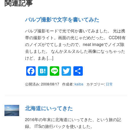
関連記事
バルブ撮影で文字を書いてみた
バルブ撮影モードで光で何か書いてみました。 光は携
帯の撮影ライト。画面の光じゃだめだった。 CCD特有
のノイズがでてしまったので、neat imageでノイズ除
去しました。 なんかヌルヌルした画像になっちゃった
けど、まあ […]
Facebook
Hatena
Line
Twitter
共
有
公開済み: 2008/08/17
作成者:
kaiba
カテゴリー:
日常
北海道にいってきた
2016年の年末に北海道にいってきた、という旅の記
録。 ITSの旅行パックを使いました。