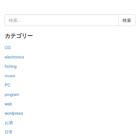
検
索:
カテゴリー
CG
electronics
fishing
music
PC
program
web
wordpress
お酒
日常