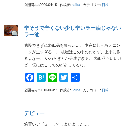
有
公開済み: 2009/04/15
作成者:
kaiba
カテゴリー:
日常
辛そうで辛くない少し辛いラー油じゃない
ラー油
我慢できずに類似品を買った…。 本家に比べるとニン
ニクが生すぎる…。 桃屋はこの手のおかず、上手に作
るよなー。 やわらぎとか美味すぎる。 類似品もいいけ
ど、僕にはこっちのがあってるな。
Facebook
Hatena
Line
Twitter
共
有
公開済み: 2010/06/27
作成者:
kaiba
カテゴリー:
日常
デビュー
箱買いデビューしてしまいました…。