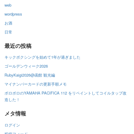
web
wordpress
お酒
日常
最近の投稿
キックボクシングを始めて1年が過ぎました
ゴールデンウィーク2026
RubyKaigi2026@函館 観光編
マイナンバーカードの更新手順メモ
ボロボロのYAMAHA PACIFICA 112 をリペイントしてコイルタップ改
造した！
メタ情報
ログイン
投稿フィード