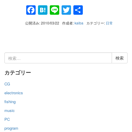
Facebook
Hatena
Line
Twitter
共
有
公開済み: 2010/03/22
作成者:
kaiba
カテゴリー:
日常
検
索:
カテゴリー
CG
electronics
fishing
music
PC
program