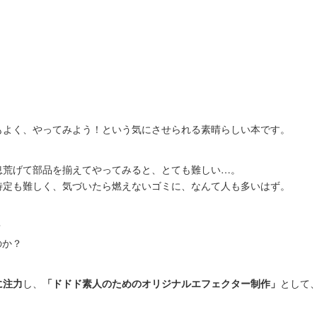
もよく、やってみよう！という気にさせられる素晴らしい本です。
息荒げて部品を揃えてやってみると、とても難しい…。
特定も難しく、気づいたら燃えないゴミに、なんて人も多いはず。
？
のか？
に注力
し、
「ドドド素人のためのオリジナルエフェクター制作」
として