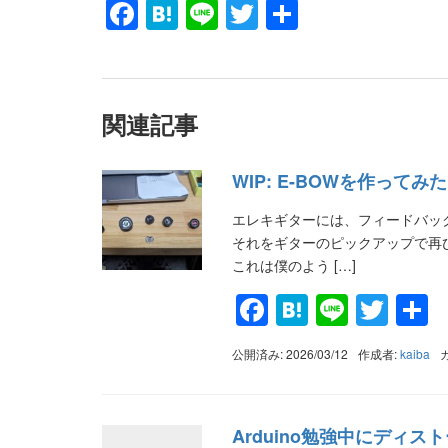
Facebook
Hatena
Line
Twitter
共
有
関連記事
WIP: E-BOWを作ってみ
エレキギターには、フィードバッ
それをギターのピックアップで再
これは僕のよう […]
Facebook
Hatena
Line
Twit
公開済み: 2026/03/12
作成者:
kaiba
Arduino勉強中にディ