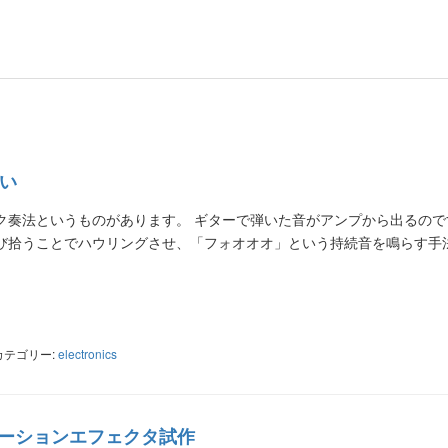
たい
ク奏法というものがあります。 ギターで弾いた音がアンプから出るので
び拾うことでハウリングさせ、「フォオオオ」という持続音を鳴らす手
ter
共
有
カテゴリー:
electronics
ストーションエフェクタ試作