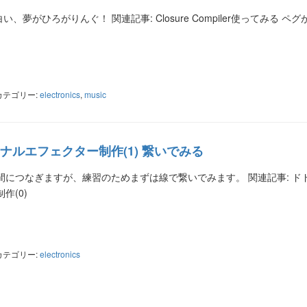
い、夢がひろがりんぐ！ 関連記事: Closure Compiler使ってみる ペ
ter
共
有
カテゴリー:
electronics
,
music
ルエフェクター制作(1) 繋いでみる
につなぎますが、練習のためまずは線で繋いでみます。 関連記事: ド
作(0)
ter
共
有
カテゴリー:
electronics