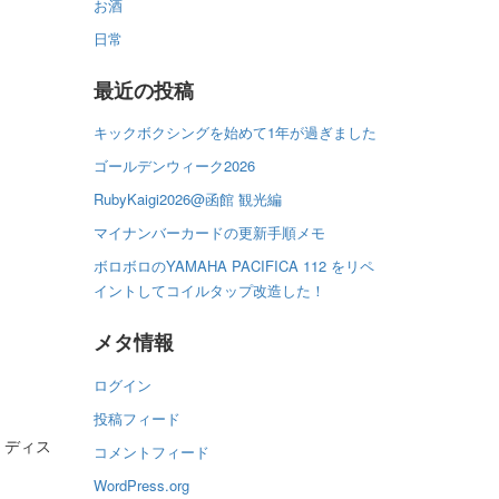
お酒
日常
最近の投稿
キックボクシングを始めて1年が過ぎました
ゴールデンウィーク2026
RubyKaigi2026@函館 観光編
マイナンバーカードの更新手順メモ
ボロボロのYAMAHA PACIFICA 112 をリペ
イントしてコイルタップ改造した！
メタ情報
ログイン
投稿フィード
、ディス
コメントフィード
WordPress.org