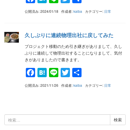
有
公開済み: 2024/01/18
作成者:
kaiba
カテゴリー:
日常
久しぶりに連続物理出社に戻してみた
プロジェクト移動のため引き継ぎがありまして、久し
ぶりに連続して物理出社することになりまして、気付
きがありましたので書きます。
Facebook
Hatena
Line
Twitter
共
有
公開済み: 2021/11/26
作成者:
kaiba
カテゴリー:
日常
検
索: