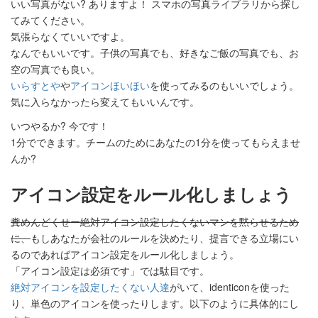
いい写真がない? ありますよ！ スマホの写真ライブラリから探し
てみてください。
気張らなくていいですよ。
なんでもいいです。子供の写真でも、好きなご飯の写真でも、お
空の写真でも良い。
いらすとや
や
アイコンほいほい
を使ってみるのもいいでしょう。
気に入らなかったら変えてもいいんです。
いつやるか? 今です！
1分でできます。チームのためにあなたの1分を使ってもらえませ
んか?
アイコン設定をルール化しましょう
糞めんどくせー絶対アイコン設定したくないマンを黙らせるため
に、
もしあなたが会社のルールを決めたり、提言できる立場にい
るのであればアイコン設定をルール化しましょう。
「アイコン設定は必須です」では駄目です。
絶対アイコンを設定したくない人達
がいて、identiconを使った
り、単色のアイコンを使ったりします。以下のように具体的にし