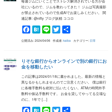
毎週ジムにいくことでストレス解消されている方が会
社にいるので、ジムを教わってきた！ ジムは写真撮影
が禁止されているので生成AIでお楽しみください。 関
連記事: @nifty ブログ妖精 ココロ
Facebook
Hatena
Line
Twitter
共
有
公開済み: 2024/04/06
作成者:
kaiba
カテゴリー:
日常
りそな銀行からオンラインで別の銀行にお
金を移動したい
この記事は2024/01/18に書かれました。最新の情報と
異なるかもしれませんのでご注意ください。 僕は銀行
に各種手数料を絶対に払いたくない。ATMの時間外手
数料や振込手数料です。 お金を貸してやってる立場な
のに、1年で […]
Facebook
Hatena
Line
Twitter
共