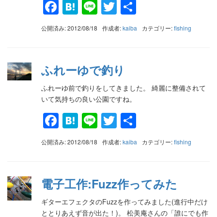
Facebook
Hatena
Line
Twitter
共
有
公開済み: 2012/08/18
作成者:
kaiba
カテゴリー:
fishing
ふれーゆで釣り
ふれーゆ前で釣りをしてきました。 綺麗に整備されて
いて気持ちの良い公園ですね。
Facebook
Hatena
Line
Twitter
共
有
公開済み: 2012/08/18
作成者:
kaiba
カテゴリー:
fishing
電子工作:Fuzz作ってみた
ギターエフェクタのFuzzを作ってみました(進行中だけ
ととりあえず音が出た！)。 松美庵さんの「誰にでも作