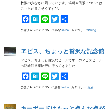
枚数の少なさに困っています。場所や風景については
こちらが良さそうです^^;
Facebook
Hatena
Line
Twitter
共
有
公開済み: 2012/11/15
作成者:
kaiba
カテゴリー:
fishing
ヱビス、ちょっと贅沢な記念館
ヱビス、ちょっと贅沢なビールです、のヱビスビール
の記念館＠恵比寿に行ってきました！
Facebook
Hatena
Line
Twitter
共
有
公開済み: 2012/11/15
作成者:
kaiba
カテゴリー:
お酒
キーボードはもっと色んな色が