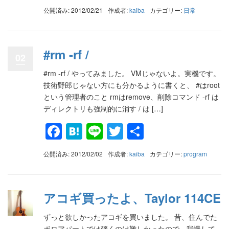
有
公開済み: 2012/02/21
作成者:
kaiba
カテゴリー:
日常
#rm -rf /
02
#rm -rf / やってみました。 VMじゃないよ。実機です。
技術野郎じゃない方にも分かるように書くと、 #はroot
という管理者のこと rmはremove、削除コマンド -rf は
ディレクトリも強制的に消す / は […]
Facebook
Hatena
Line
Twitter
共
有
公開済み: 2012/02/02
作成者:
kaiba
カテゴリー:
program
アコギ買ったよ、Taylor 114CE
ずっと欲しかったアコギを買いました。 昔、住んでた
ボロアパートでは弾くのは難しかったので、我慢して