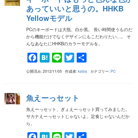
あっていいと思うの。HHKB
Yellowモデル
PCのキーボードは大抵、白か黒。 長い時間使うものだ
から機能だけでなくデザインにもこだわりたい…。 そ
んなあなたにHHKBのカラーモデルを。
Facebook
Hatena
Line
Twitter
共
有
公開済み: 2012/11/05
作成者:
kaiba
カテゴリー:
PC
魚えーっセット
魚えーっセット、ぎょえーっセット買ってみました。
サカナえーっセットじゃないよ。定食じゃないんだか
ら。
Facebook
Hatena
Line
Twitter
共