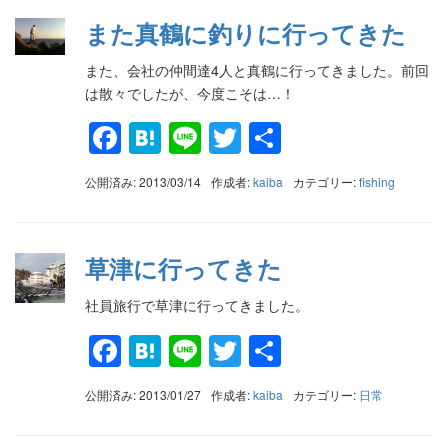
また真鶴に釣りに行ってきた
また、会社の仲間達4人と真鶴に行ってきました。前回
は散々でしたが、今度こそは…！
Facebook
Hatena
Line
Twitter
共
有
公開済み: 2013/03/14
作成者:
kaiba
カテゴリー:
fishing
草津に行ってきた
社員旅行で草津に行ってきました。
Facebook
Hatena
Line
Twitter
共
有
公開済み: 2013/01/27
作成者:
kaiba
カテゴリー:
日常