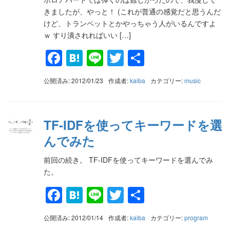
きましたが、やっと！ (これが普通の感覚だと思うんだ
けど、トランペットとかやっちゃう人がいるんですよ
ｗ すり潰されればいい […]
Facebook
Hatena
Line
Twitter
共
有
公開済み: 2012/01/23
作成者:
kaiba
カテゴリー:
music
TF-IDFを使ってキーワードを選
んでみた
前回の続き。 TF-IDFを使ってキーワードを選んでみ
た。
Facebook
Hatena
Line
Twitter
共
有
公開済み: 2012/01/14
作成者:
kaiba
カテゴリー:
program