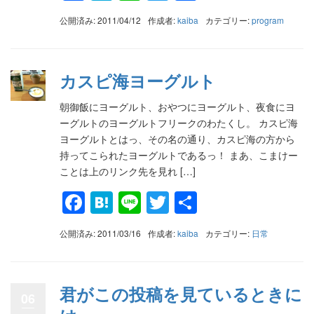
有
公開済み: 2011/04/12
作成者:
kaiba
カテゴリー:
program
カスピ海ヨーグルト
朝御飯にヨーグルト、おやつにヨーグルト、夜食にヨ
ーグルトのヨーグルトフリークのわたくし。 カスピ海
ヨーグルトとはっ、その名の通り、カスピ海の方から
持ってこられたヨーグルトであるっ！ まあ、こまけー
ことは上のリンク先を見れ […]
Facebook
Hatena
Line
Twitter
共
有
公開済み: 2011/03/16
作成者:
kaiba
カテゴリー:
日常
君がこの投稿を見ているときに
06