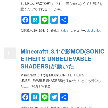
れるFuzz FACTORY」です。 何も知らなくても部品を
置くだけで作れる！…かも。
Facebook
Hatena
Line
Twitter
共
有
公開済み: 2012/08/12
作成者:
kaiba
カテゴリー:
electronics
Minecraft1.3.1で影MOD(SONIC
11
ETHER’S UNBELIEVABLE
SHADERS)が動いた
Minecraft1.3.1で影MOD(SONIC ETHER’S
UNBELIEVABLE SHADERS)が動いた！ とても苦労し
た…。 写真1 写真2
Facebook
Hatena
Line
Twitter
共
有
公開済み: 2012/08/11
作成者:
kaiba
カテゴリー:
日常