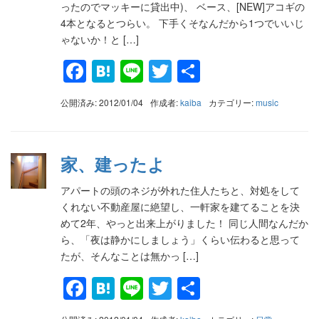
ったのでマッキーに貸出中)、 ベース、[NEW]アコギの
4本となるとつらい。 下手くそなんだから1つでいいじ
ゃないか！と […]
Facebook
Hatena
Line
Twitter
共
有
公開済み: 2012/01/04
作成者:
kaiba
カテゴリー:
music
家、建ったよ
アパートの頭のネジが外れた住人たちと、対処をして
くれない不動産屋に絶望し、一軒家を建てることを決
めて2年、やっと出来上がりました！ 同じ人間なんだか
ら、「夜は静かにしましょう」くらい伝わると思って
たが、そんなことは無かっ […]
Facebook
Hatena
Line
Twitter
共
有