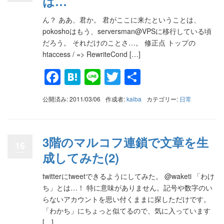
は…
ん？ ああ、君か。 君がここに来たということは、
pokoshoはもう、serversman@VPSに移行している頃
だろう。 それだけのことさ…。 修正点 トップの
htaccess / => RewriteCond […]
Facebook
Hatena
Line
Twitter
共
有
公開済み: 2011/03/06
作成者:
kaiba
カテゴリー:
日常
3階のマルコフ連鎖で文章を生
16
成してみた(2)
twitterにtweetできるようにしてみた。 @waketi 「わけ
ち」とは…！ 特に意味がありません。記号や数字のい
らないアカウントを思い付くままに探しただけです。
「わかち」にちょっと似てるので、気に入っています
[…]