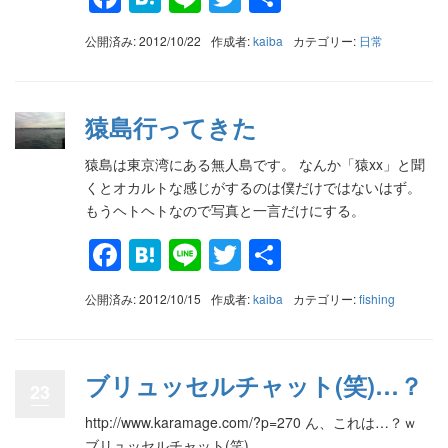
有
公開済み: 2012/10/22
作成者:
kaiba
カテゴリー:
日常
猿島行ってきた
猿島は東京湾にある無人島です。 なんか「猿xx」と聞
くとオカルトな感じがするのは僕だけではないはず。
もうヘトヘトなので写真と一言だけにする。
Facebook
Hatena
Line
Twitter
共
有
公開済み: 2012/10/15
作成者:
kaiba
カテゴリー:
fishing
ブリュッセルチャット(笑)…？
23
http://www.karamage.com/?p=270 ん、これは…？ｗ
ブリュッセルチャット(笑)