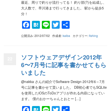
最近、周りで釣りが流行ってる！ 釣り部(?)を結成し、
大人数で、早川港まで行ってきました。 駅から徒歩5
分！
Facebook
Hatena
Line
Twitter
共
有
公開済み: 2012/07/02
作成者:
kaiba
カテゴリー:
fishing
ソフトウェアデザイン2012年
22
6〜7月号に記事を書かせてもら
いました
@nakka さんの紹介でSoftware Design 2012年6～7月
号に記事を書かせて貰いました。 DB初心者でもSQLite
を使用したiOSのToDoアプリが作れる内容になってい
ます。 僕のおかーちゃんとおとー […]
Facebook
Hatena
Line
Twitter
共