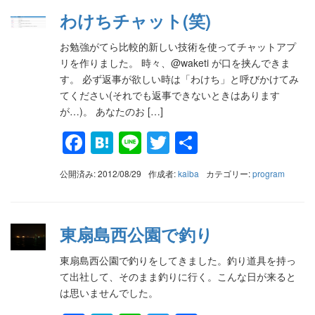
わけちチャット(笑)
お勉強がてら比較的新しい技術を使ってチャットアプ
リを作りました。 時々、@waketi が口を挟んできま
す。 必ず返事が欲しい時は「わけち」と呼びかけてみ
てください(それでも返事できないときはあります
が…)。 あなたのお […]
Facebook
Hatena
Line
Twitter
共
有
公開済み: 2012/08/29
作成者:
kaiba
カテゴリー:
program
東扇島西公園で釣り
東扇島西公園で釣りをしてきました。釣り道具を持っ
て出社して、そのまま釣りに行く。こんな日が来ると
は思いませんでした。