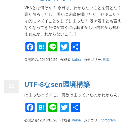
VPNとは何ぞや？ 今日は、わからないことを何となく
乗り切ろうとし、周りに迷惑を掛けたり、セキュリテ
ィ的にマズイことをしてしまった！ 段々若手とも言え
なくなってきた僕が書くには恥ずかしい内容かも知れ
ませんが、わからないこ […]
Facebook
Hatena
Line
Twitter
共
有
公開済み: 2010/10/29
作成者:
kaiba
カテゴリー:
日常
UTF-8なsen環境構築
26
はまったのでメモ。 何故はまっていたのかわからん。
Facebook
Hatena
Line
Twitter
共
有
公開済み: 2010/10/26
作成者:
kaiba
カテゴリー:
program