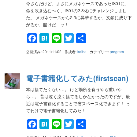
今さらだけど、まさにメガネケースであったIS01に、
命を吹き込むべく、IS01の2.3化にチャレンジしまし
た。 メガネケースから2.3に昇華するか、文鎮に成り下
がるか、賭けだ…ッ！
Facebook
Hatena
Line
Twitter
共
有
公開済み: 2011/11/02
作成者:
kaiba
カテゴリー:
program
電子書籍化してみた(firstscan)
本は捨てたくない…。 けど場所を食うやら重いや
ら…。 昔は泣く泣く捨てるしかなかったのですが、最
近は電子書籍化することで省スペース化できます！ っ
てわけで電子書籍化してみた！
Facebook
Hatena
Line
Twitter
共
有