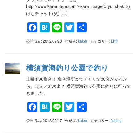
http://www.karamage.com/~kara_mage/bryu_chat/ わ
けちチャット(笑) […]
Facebook
Hatena
Line
Twitter
共
有
公開済み: 2012/09/23
作成者:
kaiba
カテゴリー:
日常
横須賀海釣り公園で釣り
土曜4:00集合！ 集合場所までチャリで30分かかるか
ら、ええと3:30出？ 横須賀海釣り公園に釣りに行って
きました。
Facebook
Hatena
Line
Twitter
共
有
公開済み: 2012/09/17
作成者:
kaiba
カテゴリー:
fishing