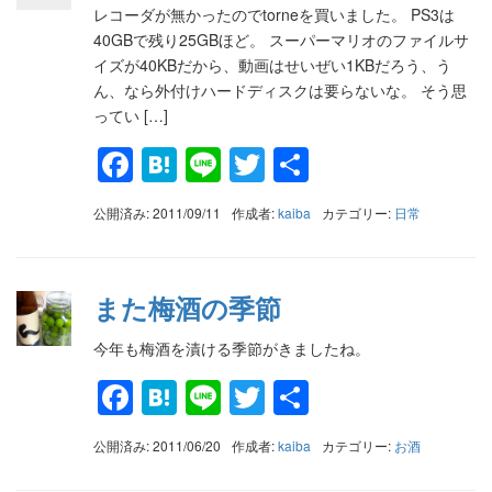
レコーダが無かったのでtorneを買いました。 PS3は
40GBで残り25GBほど。 スーパーマリオのファイルサ
イズが40KBだから、動画はせいぜい1KBだろう、う
ん、なら外付けハードディスクは要らないな。 そう思
ってい […]
Facebook
Hatena
Line
Twitter
共
有
公開済み: 2011/09/11
作成者:
kaiba
カテゴリー:
日常
また梅酒の季節
今年も梅酒を漬ける季節がきましたね。
Facebook
Hatena
Line
Twitter
共
有
公開済み: 2011/06/20
作成者:
kaiba
カテゴリー:
お酒