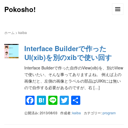
Pokosho!
ホーム
>
kaiba
Interface Builderで作った
UI(xib)を別のxibで使い回す
Interface Builderで作った自作のView(xib)を、別のView
で使いたい、そんな事ってありますよね。 例えば上の
画像だと、左側の画像とラベルの部品はUIKitには無い
ので自作する必要があるのですが、右 […]
Facebook
Hatena
Line
Twitter
共
有
公開済み: 2013/08/03
作成者:
kaiba
カテゴリー:
program