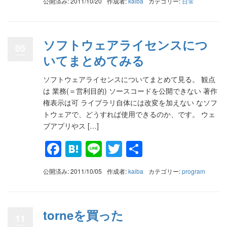
公開済み: 2011/10/20
作成者:
kaiba
カテゴリー:
日常
ソフトウェアライセンスにつ
05
いてまとめてみる
ソフトウェアライセンスについてまとめて見る。 観点
は 業務(＝営利目的) ソースコードを公開できない 著作
権表示は可 ライブラリ自体には改変を加えない なソフ
トウェアで、どうすれば使用できるのか、です。 ウェ
ブアプリやス […]
Facebook
Hatena
Line
Twitter
共
有
公開済み: 2011/10/05
作成者:
kaiba
カテゴリー:
program
torneを買った
11