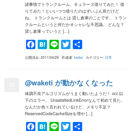
諸事情でトランクルーム、キュラーズ借りてみた！ 借
りてみた！といいつつ借りたのはずいぶん前だけど
ね。 トランクルームとは 貸し倉庫のことです。 トラン
クルームというと何だかオシャレな不思議。 どんな？
貸し倉庫っていうと […]
Facebook
Hatena
Line
Twitter
共
有
公開済み: 2011/04/29
作成者:
kaiba
カテゴリー:
日常
@waketi が動かなくなった
12
体調不良アルゴリズムがうまく動いたようだ！ orz 以
下のエラー。 UnsatisfiedLinkErrorなんて初めて見た。
なんだか色々言われているけど、メモリ不足？
ReservedCodeCacheSizeを増や […]
Facebook
Hatena
Line
Twitter
共